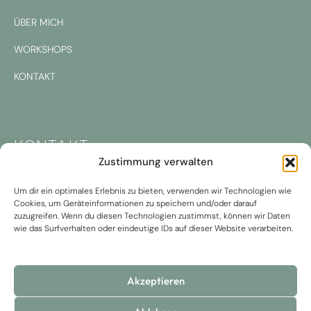
ÜBER MICH
WORKSHOPS
KONTAKT
KONTAKT
Zustimmung verwalten
A. Färbergasse 3, 4400 Steyr
Um dir ein optimales Erlebnis zu bieten, verwenden wir Technologien wie
Cookies, um Geräteinformationen zu speichern und/oder darauf
T. +43 664 84 15 350
zuzugreifen. Wenn du diesen Technologien zustimmst, können wir Daten
wie das Surfverhalten oder eindeutige IDs auf dieser Website verarbeiten.
M. praxis@dinnewitzer.at
Akzeptieren