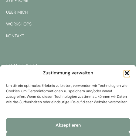
SYMPTOME
ÜBER MICH
WORKSHOPS
KONTAKT
KONTAKT
Zustimmung verwalten
A. Färbergasse 3, 4400 Steyr
Um dir ein optimales Erlebnis zu bieten, verwenden wir Technologien wie
Cookies, um Geräteinformationen zu speichern und/oder darauf
T. +43 664 84 15 350
zuzugreifen. Wenn du diesen Technologien zustimmst, können wir Daten
wie das Surfverhalten oder eindeutige IDs auf dieser Website verarbeiten.
M. praxis@dinnewitzer.at
Akzeptieren