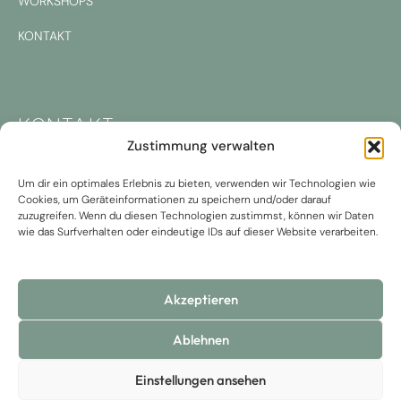
WORKSHOPS
KONTAKT
KONTAKT
Zustimmung verwalten
A. Färbergasse 3, 4400 Steyr
Um dir ein optimales Erlebnis zu bieten, verwenden wir Technologien wie
Cookies, um Geräteinformationen zu speichern und/oder darauf
T. +43 664 84 15 350
zuzugreifen. Wenn du diesen Technologien zustimmst, können wir Daten
wie das Surfverhalten oder eindeutige IDs auf dieser Website verarbeiten.
M. praxis@dinnewitzer.at
Akzeptieren
Ablehnen
Einstellungen ansehen
Copyright 2026 | Dr. Birgit Dinnewitzer | Alle Rechte